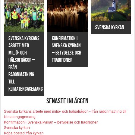
Svenska kyrkan
Svenska kyrkans
Konfirmation i
arbete med
Svenska kyrkan
miljö- och
– betydelse och
hälsofrågor –
traditioner
från
radonmätning
till
klimatengagemang
Senaste inläggen
Svenska kyrkans arbete med miljö- och hälsofrågor – från radonmätning till
klimatengagemang
Konfirmation i Svenska kyrkan – betydelse och traditioner
Svenska kyrkan
Köpa bostad från kyrkan