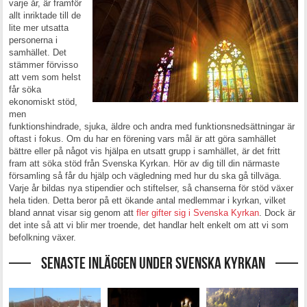
varje år, är framför
allt inriktade till de
lite mer utsatta
personerna i
samhället. Det
stämmer förvisso
att vem som helst
får söka
ekonomiskt stöd,
men
funktionshindrade, sjuka, äldre och andra med funktionsnedsättningar är
oftast i fokus. Om du har en förening vars mål är att göra samhället
bättre eller på något vis hjälpa en utsatt grupp i samhället, är det fritt
fram att söka stöd från Svenska Kyrkan. Hör av dig till din närmaste
församling så får du hjälp och vägledning med hur du ska gå tillväga.
Varje år bildas nya stipendier och stiftelser, så chanserna för stöd växer
hela tiden. Detta beror på ett ökande antal medlemmar i kyrkan, vilket
bland annat visar sig genom att
fler gifter sig i Svenska Kyrkan
. Dock är
det inte så att vi blir mer troende, det handlar helt enkelt om att vi som
befolkning växer.
Senaste inläggen under Svenska kyrkan