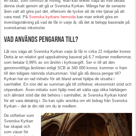
en skatt, som förvisso är frivillig. Man kan enkelt välja att inte betala
denna skatt genom att gå ur Svenska Kyrkan. Många har de senaste
åren valt att göra just det, eftersom de tycker att de inte tjänar på att
vara med. På
Svenska kyrkans hemsida
kan man enkelt göra en
överslagsräkning på vad de får in varje år, då det är belopp baserade på
svenskarnas inkomster.
Vad används pengarna till?
Låt oss säga att Svenska Kyrkan varje år får in cirka 22 miljarder kronor.
Detta är en relativt god uppskattning baserat på 6,7 miljoner medlemmar,
som betalar 0,99% av sin årslön i kyrkoavgift. Ser vi till att den
genomsnittliga årslönen enligt SCB är 340 000 kronor, kommer vi fram
till den tidigare nämnda slutsumman. Vad går då dessa pengar till?
Kyrkan har en rad initiativ för att bland annat hjälpa de utsatta i
samhället. En stor del av summan går till stiftelser, ekonomiskt stöd och
stipendium. Även initiativ som hjälp med att sätta upp olika härbärgen
och allmänt stöd där det behövs i samhället, är Svenska Kyrkan känd
för att vara delaktig i. Du kan själv ansöka om ett bidrag från Svenska
Kyrkan – det är din rätt om du är medlem.
De stiftelser som
Svenska Kyrkan
har skapat och
som växer för